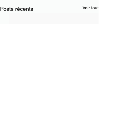
Voir tout
Posts récents
6 rue Claude Farrère
Nous suivre
75016 Paris
contact@ataxen.com
Contact
Mentions légales
© 2026 par Ataxen