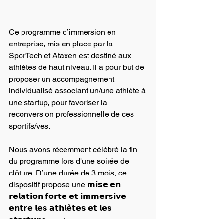
Ce programme d’immersion en 
entreprise, mis en place par la 
SporTech et Ataxen est destiné aux 
athlètes de haut niveau. Il a pour but de 
proposer un accompagnement 
individualisé associant un/une athlète à 
une startup, pour favoriser la 
reconversion professionnelle de ces 
sportifs/ves.
Nous avons récemment célébré la fin 
du programme lors d'une soirée de 
clôture. D’une durée de 3 mois, ce 
dispositif propose une 𝗺𝗶𝘀𝗲 𝗲𝗻 
𝗿𝗲𝗹𝗮𝘁𝗶𝗼𝗻 𝗳𝗼𝗿𝘁𝗲 𝗲𝘁 𝗶𝗺𝗺𝗲𝗿𝘀𝗶𝘃𝗲 
𝗲𝗻𝘁𝗿𝗲 𝗹𝗲𝘀 𝗮𝘁𝗵𝗹𝗲̀𝘁𝗲𝘀 𝗲𝘁 𝗹𝗲𝘀 