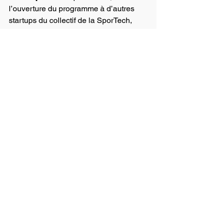
l’ouverture du programme à d’autres 
startups du collectif de la SporTech, 
offrant ainsi la possibilité à un plus 
grand nombre d'athlètes de préparer 
leur après-carrière sportive !
📌 𝗧𝘂 𝗲𝘀 𝗮𝘁𝗵𝗹𝗲̀𝘁𝗲 𝗱𝗲 𝗵𝗮𝘂𝘁 𝗻𝗶𝘃𝗲𝗮𝘂 
𝗲𝘁 𝘁𝘂 𝘃𝗲𝘂𝘅 𝗿𝗲𝗷𝗼𝗶𝗻𝗱𝗿𝗲 𝗹𝗮 
𝗽𝗿𝗼𝗰𝗵𝗮𝗶𝗻𝗲 𝗽𝗿𝗼𝗺𝗼 ? Tu souhaites 
gagner en expérience, découvrir un 
métier, prendre conscience de tes 
capacités ?
📩 N’hésite pas à nous écrire.
Voir tout
Posts récents