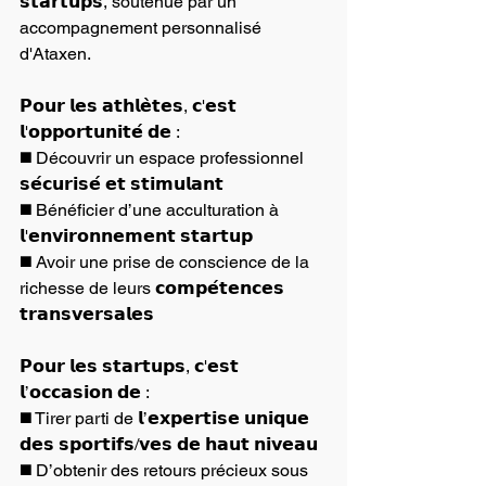
𝘀𝘁𝗮𝗿𝘁𝘂𝗽𝘀, soutenue par un 
accompagnement personnalisé 
d'Ataxen.
𝗣𝗼𝘂𝗿 𝗹𝗲𝘀 𝗮𝘁𝗵𝗹𝗲̀𝘁𝗲𝘀, 𝗰'𝗲𝘀𝘁 
𝗹'𝗼𝗽𝗽𝗼𝗿𝘁𝘂𝗻𝗶𝘁𝗲́ 𝗱𝗲 :
◼️ Découvrir un espace professionnel 
𝘀𝗲́𝗰𝘂𝗿𝗶𝘀𝗲́ 𝗲𝘁 𝘀𝘁𝗶𝗺𝘂𝗹𝗮𝗻𝘁
◼️ Bénéficier d’une acculturation à 
𝗹'𝗲𝗻𝘃𝗶𝗿𝗼𝗻𝗻𝗲𝗺𝗲𝗻𝘁 𝘀𝘁𝗮𝗿𝘁𝘂𝗽
◼️ Avoir une prise de conscience de la 
richesse de leurs 𝗰𝗼𝗺𝗽𝗲́𝘁𝗲𝗻𝗰𝗲𝘀 
𝘁𝗿𝗮𝗻𝘀𝘃𝗲𝗿𝘀𝗮𝗹𝗲𝘀
𝗣𝗼𝘂𝗿 𝗹𝗲𝘀 𝘀𝘁𝗮𝗿𝘁𝘂𝗽𝘀, 𝗰'𝗲𝘀𝘁 
𝗹’𝗼𝗰𝗰𝗮𝘀𝗶𝗼𝗻 𝗱𝗲 :
◼️ Tirer parti de 𝗹’𝗲𝘅𝗽𝗲𝗿𝘁𝗶𝘀𝗲 𝘂𝗻𝗶𝗾𝘂𝗲 
𝗱𝗲𝘀 𝘀𝗽𝗼𝗿𝘁𝗶𝗳𝘀/𝘃𝗲𝘀 𝗱𝗲 𝗵𝗮𝘂𝘁 𝗻𝗶𝘃𝗲𝗮𝘂
◼️ D’obtenir des retours précieux sous 