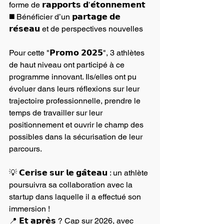
forme de 𝗿𝗮𝗽𝗽𝗼𝗿𝘁𝘀 𝗱’𝗲́𝘁𝗼𝗻𝗻𝗲𝗺𝗲𝗻𝘁
◼️ Bénéficier d’un 𝗽𝗮𝗿𝘁𝗮𝗴𝗲 𝗱𝗲 
𝗿𝗲́𝘀𝗲𝗮𝘂 et de perspectives nouvelles
Pour cette "𝗣𝗿𝗼𝗺𝗼 𝟮𝟬𝟮𝟱", 3 athlètes 
de haut niveau ont participé à ce 
programme innovant. Ils/elles ont pu 
évoluer dans leurs réflexions sur leur 
trajectoire professionnelle, prendre le 
temps de travailler sur leur 
positionnement et ouvrir le champ des 
possibles dans la sécurisation de leur 
parcours.
💡 𝗖𝗲𝗿𝗶𝘀𝗲 𝘀𝘂𝗿 𝗹𝗲 𝗴𝗮̂𝘁𝗲𝗮𝘂 : un athlète 
poursuivra sa collaboration avec la 
startup dans laquelle il a effectué son 
immersion !
📍 𝗘𝘁 𝗮𝗽𝗿𝗲̀𝘀 ? Cap sur 2026, avec 